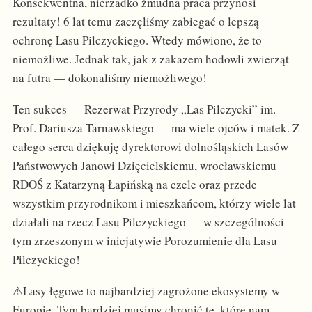
Konsekwentna, nierzadko żmudna praca przynosi
rezultaty! 6️ lat temu zaczęliśmy zabiegać o lepszą
ochronę Lasu Pilczyckiego. Wtedy mówiono, że to
niemożliwe. Jednak tak, jak z zakazem hodowli zwierząt
na futra — dokonaliśmy niemożliwego!
Ten sukces — Rezerwat Przyrody „Las Pilczycki” im.
Prof. Dariusza Tarnawskiego — ma wiele ojców i matek. Z
całego serca dziękuję dyrektorowi dolnośląskich Lasów
Państwowych Janowi Dzięcielskiemu, wrocławskiemu
RDOŚ z Katarzyną Łapińską na czele oraz przede
wszystkim przyrodnikom i mieszkańcom, którzy wiele lat
działali na rzecz Lasu Pilczyckiego — w szczególności
tym zrzeszonym w inicjatywie Porozumienie dla Lasu
Pilczyckiego!
⚠Lasy łęgowe to najbardziej zagrożone ekosystemy w
Europie. Tym bardziej musimy chronić te, które nam