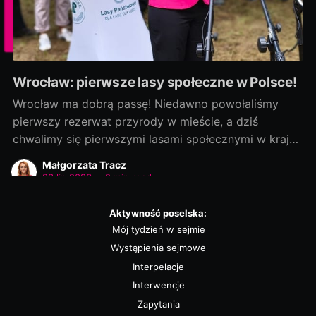
Wrocław: pierwsze lasy społeczne w Polsce!
Wrocław ma dobrą passę! Niedawno powołaliśmy
pierwszy rezerwat przyrody w mieście, a dziś
chwalimy się pierwszymi lasami społecznymi w kraju!
Rozmowy zaczęliśmy jako ostatni, a efekty
Małgorzata Tracz
dowozimy jako pierwsi! Było to możliwe, bo nie
23 lip 2026
•
2 min read
chcieliśmy „wywracać stolika”. Wszystkie strony były
otwarte na dialog i kompromis — a to wszystko dla
Aktywność poselska:
dobra
Mój tydzień w sejmie
Wystąpienia sejmowe
Interpelacje
Interwencje
Zapytania