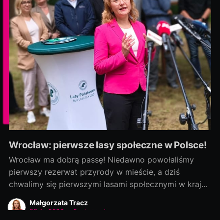
Wrocław: pierwsze lasy społeczne w Polsce!
Wrocław ma dobrą passę! Niedawno powołaliśmy
pierwszy rezerwat przyrody w mieście, a dziś
chwalimy się pierwszymi lasami społecznymi w kraju!
Rozmowy zaczęliśmy jako ostatni, a efekty
Małgorzata Tracz
dowozimy jako pierwsi! Było to możliwe, bo nie
23 lip 2026
•
2 min read